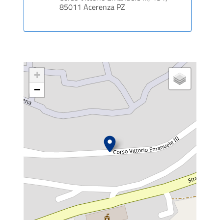
85011 Acerenza PZ
+
−