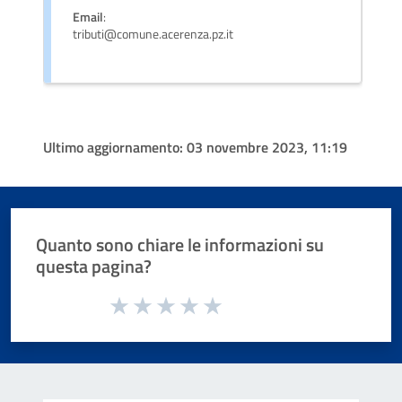
Email
:
tributi@comune.acerenza.pz.it
Ultimo aggiornamento:
03 novembre 2023, 11:19
Quanto sono chiare le informazioni su
questa pagina?
Valuta da 1 a 5 stelle la pagina
Valuta 1 stelle su 5
Valuta 2 stelle su 5
Valuta 3 stelle su 5
Valuta 4 stelle su 5
Valuta 5 stelle su 5