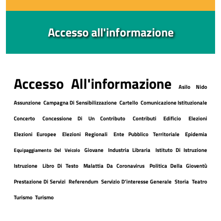
Accesso all'informazione
Accesso All'informazione
Asilo Nido
Assunzione
Campagna Di Sensibilizzazione
Cartello
Comunicazione Istituzionale
Concerto
Concessione Di Un Contributo
Contributi
Edificio
Elezioni
Elezioni Europee
Elezioni Regionali
Ente Pubblico Territoriale
Epidemia
Giovane
Industria Libraria
Istituto Di Istruzione
Equipaggiamento Del Veicolo
Istruzione
Libro Di Testo
Malattia Da Coronavirus
Politica Della Gioventù
Prestazione Di Servizi
Referendum
Servizio D’interesse Generale
Storia
Teatro
Turismo
Turismo