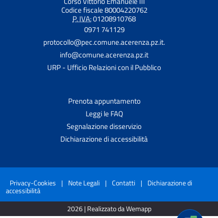
Corso Vittorio Emanuele III
Codice fiscale 80004220762
P. IVA:
01208910768
0971 741129
protocollo@pec.comune.acerenza.pz.it.
info@comune.acerenza.pz.it
URP - Ufficio Relazioni con il Pubblico
Prenota appuntamento
Leggi le FAQ
Segnalazione disservizio
Dichiarazione di accessibilità
Privacy-Cookies
|
Note Legali
|
Contatti
|
Dichiarazione di
accessibilità
2026 | Realizzato da Wemapp