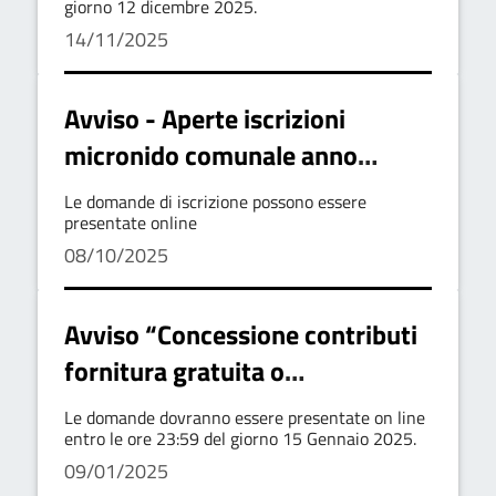
2025-2026
giorno 12 dicembre 2025.
14/11/2025
Avviso - Aperte iscrizioni
micronido comunale anno
educativo 2025-2026
Le domande di iscrizione possono essere
presentate online
08/10/2025
Avviso “Concessione contributi
fornitura gratuita o
semigratuita dei libri di testo
Le domande dovranno essere presentate on line
studenti III, IV e V anno
entro le ore 23:59 del giorno 15 Gennaio 2025.
09/01/2025
dell’istruzione secondaria di