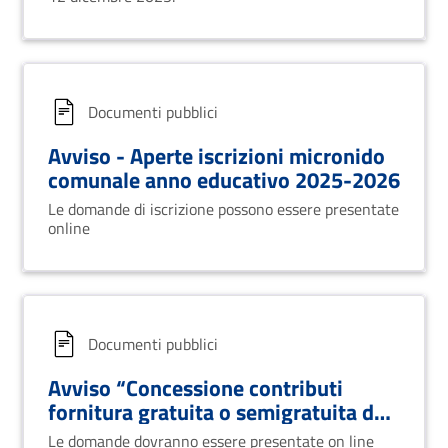
Documenti pubblici
Avviso - Aperte iscrizioni micronido
comunale anno educativo 2025-2026
Le domande di iscrizione possono essere presentate
online
Documenti pubblici
Avviso “Concessione contributi
fornitura gratuita o semigratuita dei
libri di testo studenti III, IV e V anno
Le domande dovranno essere presentate on line