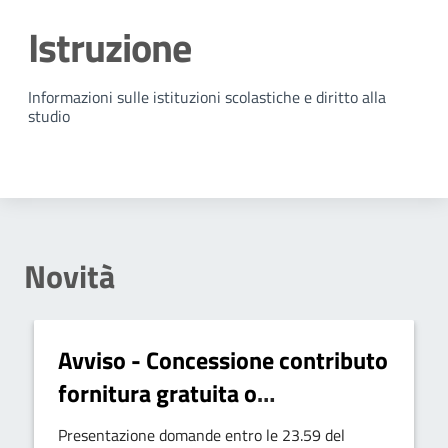
Istruzione
Dettagli della notizia
Informazioni sulle istituzioni scolastiche e diritto alla
studio
Novità
Avviso - Concessione contributo
fornitura gratuita o
semigratuita dei libri di testo
Presentazione domande entro le 23.59 del