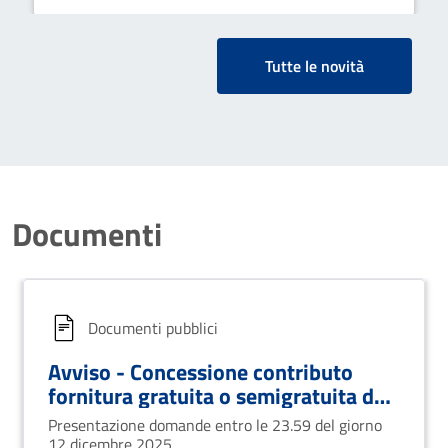
secondo grado anno scolastico
2024/2025”
Tutte le novità
Documenti
Documenti pubblici
Avviso - Concessione contributo
fornitura gratuita o semigratuita dei
libri di testo 2025-2026
Presentazione domande entro le 23.59 del giorno
12 dicembre 2025.