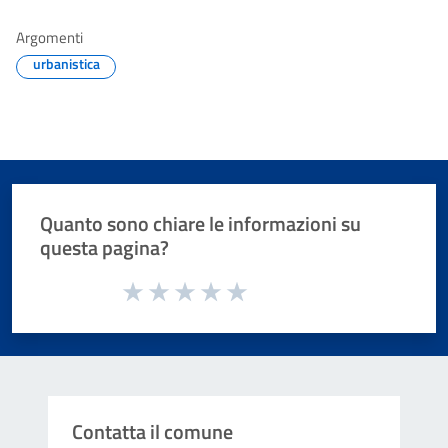
Argomenti
urbanistica
Quanto sono chiare le informazioni su
questa pagina?
Valuta da 1 a 5 stelle la pagina
Valuta 1 stelle su 5
Valuta 2 stelle su 5
Valuta 3 stelle su 5
Valuta 4 stelle su 5
Valuta 5 stelle su 5
Contatta il comune